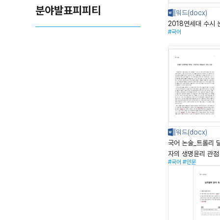
분야발표피피티
2018연세대 수시
#국어
국어 논술_트롤리 
자의 생명윤리 관점
#국어
#인문