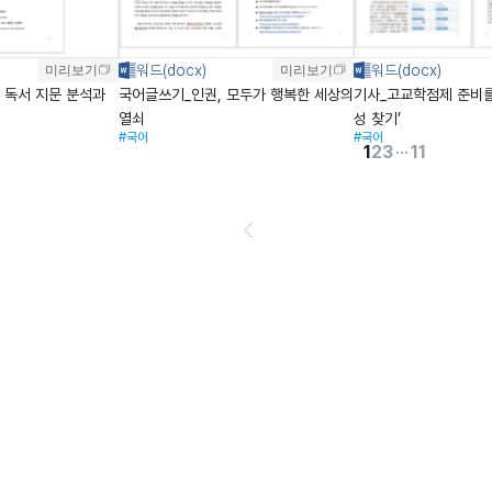
미리보기
미리보기
 독서 지문 분석과
국어글쓰기_인권, 모두가 행복한 세상의
기사_고교학점제 준비를
열쇠
성 찾기’
#국어
#국어
1
2
3
11