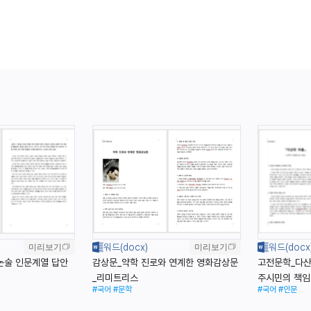
미리보기
미리보기
 논술 인문계열 답안
감상문_약학 진로와 연계한 영화감상문
고전문학_다산
_리미트리스
주시민의 책임
#국어
#문학
#국어
#인문