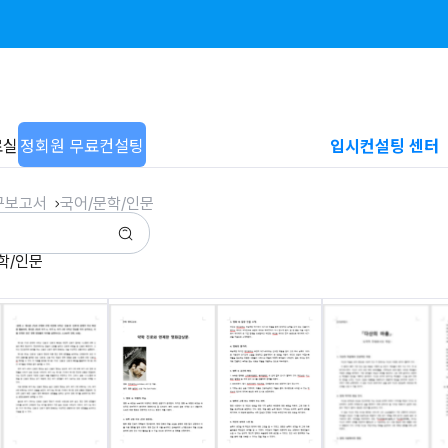
료실
정회원 무료컨설팅
입시컨설팅 센터
구보고서
국어/문학/인문
문학/인문