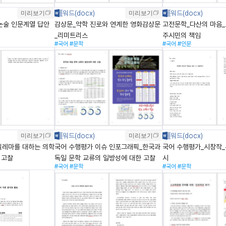
미리보기
미리보기
 논술 인문계열 답안
감상문_약학 진로와 연계한 영화감상문
고전문학_다산의 마음_
_리미트리스
주시민의 책임
#국어
#문학
#국어
#인문
미리보기
미리보기
딜레마를 대하는 의학
국어 수행평가 이슈 인포그래픽_한국과
국어 수행평가_시창작
 고찰
독일 문학 교류의 일방성에 대한 고찰
시
#국어
#문학
#국어
#문학