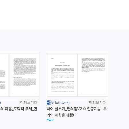
미리보기
미리보기
의 마음_도덕적 주체_민
국어 글쓰기_편의점V2.0 인공지능, 우
리의 취향을 꿰뚫다
#국어