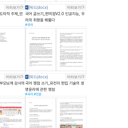
미리보기
미리보기
도덕적 주체_민
국어 글쓰기_편의점V2.0 인공지능, 우
리의 취향을 꿰뚫다
#국어
미리보기
미리보기
_부모님께 감사의
국어 쟁점 쓰기_유전자 편집 기술의 생
명윤리에 관한 쟁점
#국어
#인문