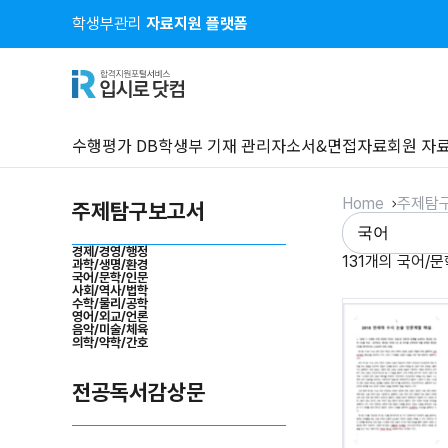
학생부관리
자료지원 플랫폼
수행평가 DB
학생부 기재 관리
자소서&면접자료
회원 자
Home
주제탐
주제탐구보고서
경제/경영/행정
131개의 국어/
과학/생명/환경
국어/문학/인문
사회/역사/법학
수학/물리/공학
영어/외교/언론
음악/미술/체육
의학/약학/간호
전공독서감상문