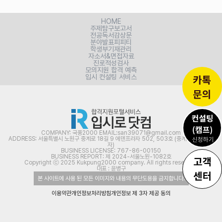
HOME
주제탐구보고서
전공독서감상문
분야발표피피티
학생부기재관리
자소서&면접자료
진로적성검사
모의지원 합격 예측
입시 컨설팅 서비스
COMPANY: 국풍2000 EMAIL:san39071@gmail.com
ADDRESS: 서울특별시 노원구 중계로 18길 9 에덴프라자 502, 503호 (중계동, 신아프라
자)
BUSINESS LICENSE: 767-86-00150
BUSINESS REPORT: 제 2024-서울노원-1082호
Copyright ⓒ 2025 Kukpung2000 company. All rights reserved.
대표 : 윤병구
본 사이트에 사용 된 모든 이미지와 내용의 무단도용을 금지합니다.
이용약관
개인정보처리방침
개인정보 제 3자 제공 동의