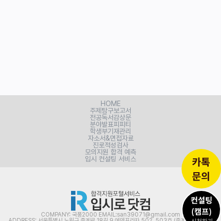
HOME
주제탐구보고서
전공독서감상문
분야발표피피티
학생부기재관리
자소서&면접자료
진로적성검사
모의지원 합격 예측
입시 컨설팅 서비스
COMPANY: 국풍2000 EMAIL:san39071@gmail.com
ADDRESS: 서울특별시 노원구 중계로 18길 9 에덴프라자 502, 503호 (중계동, 신아프라