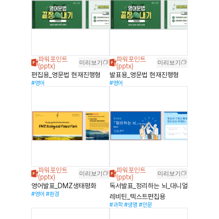
미리보기
미리보기
편집용_영문법 현재진행형
발표용_영문법 현재진행형
#영어
#영어
미리보기
미리보기
영어발표_DMZ생태평화
독서발표_정리하는 뇌_대니얼
#영어
#환경
레비틴_텍스트편집용
#과학
#생명
#인문