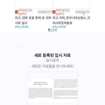
미리보기
미리보기
외교_영화 듄을 통해 본 국제
외교.국제_후쿠시마요염수_국
사회 질서
제사회문제발표
#외교
#국제
#외교
#국제
1
2
3
4
새로 등록된 입시 자료
입시로의
새로운 자료들을 만나보세요!