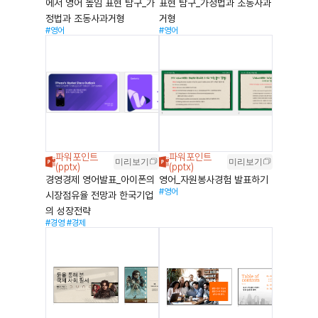
에서 영어 높임 표현 탐구_가
표현 탐구_가정법과 조동사과
정법과 조동사과거형
거형
#영어
#영어
미리보기
미리보기
경영경제 영어발표_아이폰의
영어_자원봉사경험 발표하기
#영어
시장점유율 전망과 한국기업
의 성장전략
#경영
#경제