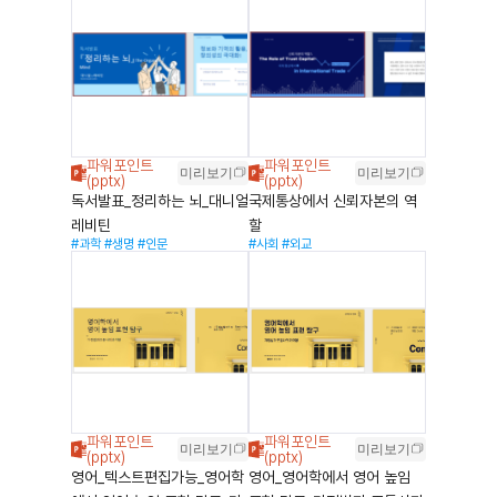
미리보기
미리보기
독서발표_정리하는 뇌_대니얼
국제통상에서 신뢰자본의 역
레비틴
할
#과학
#생명
#인문
#사회
#외교
미리보기
미리보기
영어_텍스트편집가능_영어학
영어_영어학에서 영어 높임